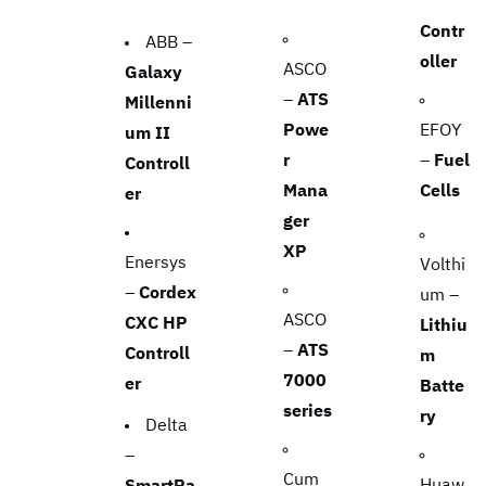
Contr
ABB –
oller
ASCO
Galaxy
–
ATS
Millenni
Powe
EFOY
um II
r
–
Fuel
Controll
Mana
Cells
er
ger
XP
Enersys
Volthi
–
Cordex
um –
ASCO
CXC HP
Lithiu
–
ATS
Controll
m
7000
er
Batte
series
ry
Delta
–
Cum
Huaw
SmartPa