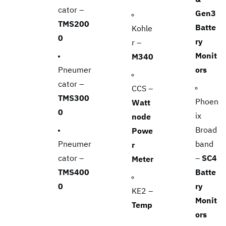
cator –
Gen3
TMS200
Batte
Kohle
0
ry
r –
Monit
M340
Pneumer
ors
cator –
CCS –
TMS300
Phoen
Watt
0
ix
node
Broad
Powe
Pneumer
band
r
cator –
–
SC4
Meter
TMS400
Batte
0
ry
KE2 –
Monit
Temp
ors