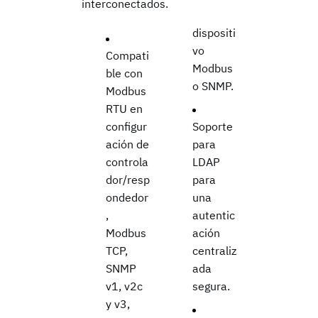
interconectados.
dispositi
vo
Compati
Modbus
ble con
o SNMP.
Modbus
RTU en
configur
Soporte
ación de
para
controla
LDAP
dor/resp
para
ondedor
una
,
autentic
Modbus
ación
TCP,
centraliz
SNMP
ada
v1, v2c
segura.
y v3,