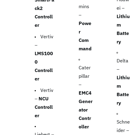
mins
ei –
ck2
–
Lithiu
Controll
Powe
m
er
r
Batte
Vertiv
Com
ry
–
mand
LMS100
Delta
0
Cater
–
Controll
pillar
Lithiu
er
–
m
Vertiv
EMC4
Batte
–
NCU
Gener
ry
Controll
ator
er
Contr
Schne
oller
ider –
Liebert –