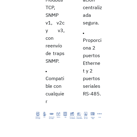
TCP,
centraliz
SNMP
ada
v1, v2c
segura.
y v3,
con
Proporci
reenvío
ona 2
de traps
puertos
SNMP.
Etherne
t y 2
Compati
puertos
ble con
seriales
cualquie
RS-485.
r