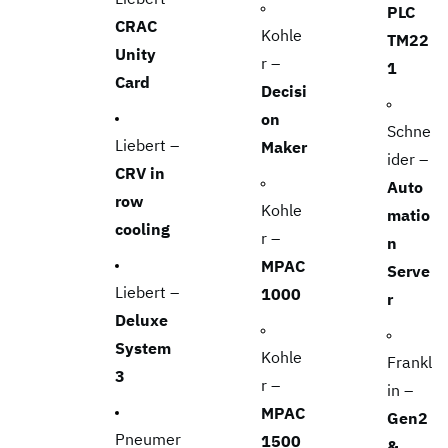
PLC
CRAC
Kohle
TM22
Unity
r –
1
Card
Decisi
on
Schne
Liebert –
Maker
ider –
CRV in
Auto
row
Kohle
matio
cooling
r –
n
MPAC
Serve
Liebert –
1000
r
Deluxe
System
Kohle
Frankl
3
r –
in –
MPAC
Gen2
Pneumer
1500
&