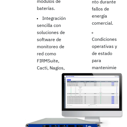
módulos de
nto durante
baterías.
fallos de
energía
Integración
comercial.
sencilla con
soluciones de
Condiciones
software de
operativas y
monitoreo de
de estado
red como
para
FIRMSuite,
mantenimie
Cacti, Nagios,
nto remoto y
DCIM y
análisis.
Sistemas de