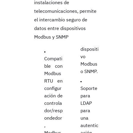
instalaciones de
telecomunicaciones, permite
el intercambio seguro de
datos entre
dispositivos
Modbus y SNMP
dispositi
vo
Compati
Modbus
ble con
o SNMP.
Modbus
RTU en
configur
Soporte
ación de
para
controla
LDAP
dor/resp
para
ondedor
una
,
autentic
Modbus
ación