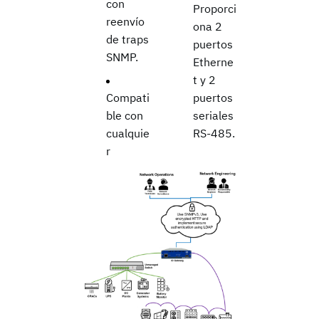
con
Proporci
reenvío
ona 2
de traps
puertos
SNMP.
Etherne
t y 2
Compati
puertos
ble con
seriales
cualquie
RS-485.
r